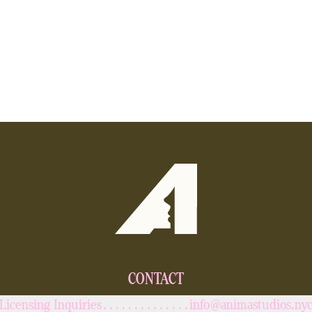
CONTACT
Licensing Inquiries
.
.
.
.
.
.
.
.
.
.
.
.
.
.
info@animastudios.ny
.
.
.
.
.
.
.
.
.
.
.
.
.
.
.
.
.
.
.